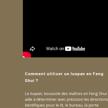
Comment utiliser un luopan en Feng
Shui ?
Le
luopan
, boussole des maîtres en Feng Shui
aide à déterminer avec précision les directions
bénéfiques pour le lit, le bureau, la porte