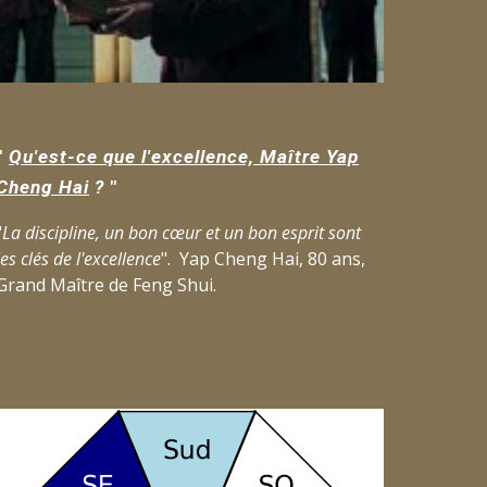
"
Qu'est-ce que l'excellence, Maître Yap
Cheng Hai
?
"
"
La discipline, un bon cœur et un bon esprit sont
les clés de l'excellence
". Yap Cheng Hai, 80 ans,
Grand Maître de Feng Shui.