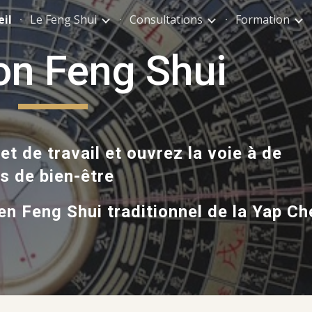
eil
Le Feng Shui
Consultations
Formation
ip to main content
Skip to navigat
ion Feng Shui
et de travail et ouvrez la voie à de
s de bien-être
en Feng Shui traditionnel de la Yap C