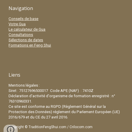
Navigation
Conseils de base
Votre Gua
Le calculateur de Gua
Consultations
Sélections de dates
Formations en Feng Shui
Liens
Mentions légales :
Siret : 75127696500017
Code APE (NA
F) : 7410Z
Déclaration d'activité d'o
rganisme de formation
enregistré
:
n°
76310960331.
Ce
site est conforme au RGPD (Règlement Général sur la
Protection des Données)
r
églement du Parlement Européen (UE)
2016/679 et du
CE
du 27 avril 2016.
Copyright ©
TraditionFengShui.com
/
Crilocom.com