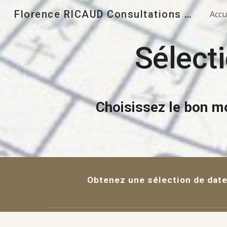
Florence RICAUD Consultations & formations en Feng Shui
Accu
Sk
Sélect
Choisissez le bon m
Obtenez une sélection
de dat