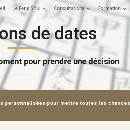
eil
Le Feng Shui
Consultations
Formation
ip to main content
Skip to navigat
ions de dates
oment pour prendre une décision
es personnalisées
pour mettre toutes les chances