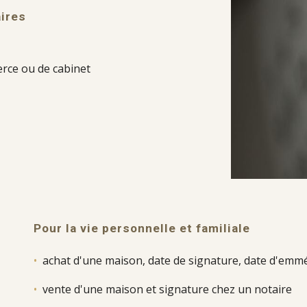
aires
erce ou de
c
abinet
Pour
la vie personnelle et familiale
•
achat d'une maison, date de signature,
date d'emm
•
vente d'une maison et signature chez un n
otaire