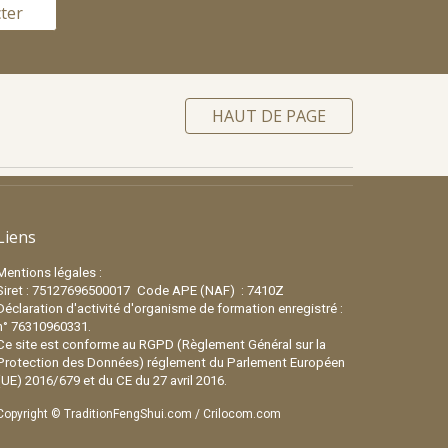
ter
HAUT DE PAGE
Liens
Mentions légales :
Siret : 75127696500017
Code APE (NA
F) : 7410Z
Déclaration d'activité d'o
rganisme de formation
enregistré
:
n° 76310960331.
Ce
site est conforme au RGPD (Règlement Général sur la
Protection des Données)
r
églement du Parlement Européen
(UE) 2016/679 et du
CE
du 27 avril 2016.
Copyright ©
TraditionFengShui.com
/
Crilocom.com