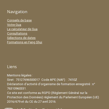
Navigation
Conseils de base
Votre Gua
Le calculateur de Gua
Consultations
Sélections de dates
Formations en Feng Shui
Liens
Mentions légales :
Siret : 75127696500017
Code APE (NA
F) : 7410Z
Déclaration d'activité d'o
rganisme de formation
enregistré
:
n°
76310960331.
Ce
site est conforme au RGPD (Règlement Général sur la
Protection des Données)
r
églement du Parlement Européen (UE)
2016/679 et du
CE
du 27 avril 2016.