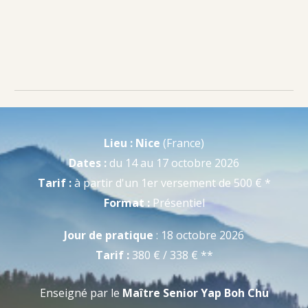
Lieu : Nice
(France)
Dates :
du 14 au 17 octobre 2026
Tarif :
à partir d'un
1er
versement de 500 € *
Format :
Présentiel
Jour de pratique
:
18 octobre
2026
Tarif :
380 € / 338 €
**
Enseigné par le
Maître Senior Yap Boh Chu